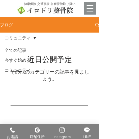
​健康保険 交通事故 各種保険取り扱い
ブログ
コミュニティ
全ての記事
近日公開予定
今すぐ始める
コミュニティ
その他のカテゴリーの記事を見まし
ょう。
イロドリ整骨院
平日 8時半〜19時
休憩 12時 〜14時
土曜 8時半〜13時
​休日 日祝・お盆・年末年始
​〒859-4502
お電話
店舗住所
Instagram
LINE