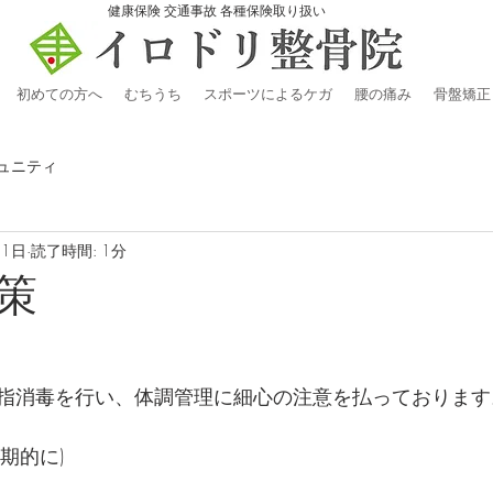
​健康保険 交通事故 各種保険取り扱い
初めての方へ
むちうち
スポーツによるケガ
腰の痛み
骨盤矯正
ュニティ
月1日
読了時間: 1分
策
指消毒を行い、体調管理に細心の注意を払っております
期的に)