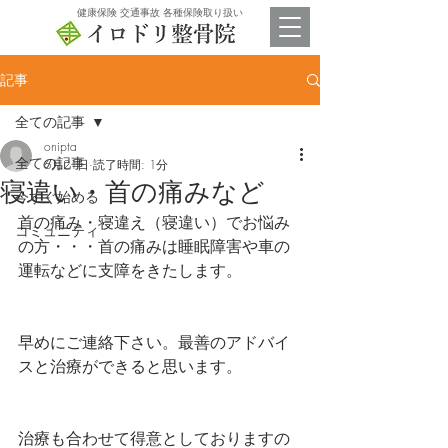
​健康保険 交通事故 各種保険取り扱い
記事
全ての記事
onipta
全ての記事
6月21日
読了時間: 1分
寝違い・首の痛みなど
今すぐ始める
首の痛み・寝違え（寝違い）でお悩み
コミュニティ
の方・・・首の痛みは睡眠障害や車の
運転などに支障をきたします。
早めにご連絡下さい。最善のアドバイ
スと治療ができると思います。
治療も合わせて得意としておりますの