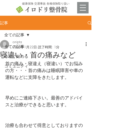
​健康保険 交通事故 各種保険取り扱い
記事
全ての記事
onipta
全ての記事
2024年1月22日
読了時間: 1分
寝違い・首の痛みなど
今すぐ始める
首の痛み・寝違え（寝違い）でお悩み
コミュニティ
の方・・・首の痛みは睡眠障害や車の
運転などに支障をきたします。
早めにご連絡下さい。最善のアドバイ
スと治療ができると思います。
治療も合わせて得意としておりますの