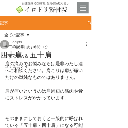
​健康保険 交通事故 各種保険取り扱い
記事
全ての記事
onipta
全ての記事
5月13日
読了時間: 1分
四十肩・五十肩
今すぐ始める
肩の痛みでお悩みならば是非わたし達
コミュニティ
へご相談ください。肩こりは肩が痛い
だけの単純なものではありません。
肩が痛いというのは肩周辺の筋肉や骨
にストレスがかかっています。
そのままにしておくと一般的に呼ばれ
ている「五十肩・四十肩」になる可能