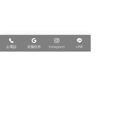
お電話
店舗住所
Instagram
LINE
コメント
スポーツ整体
交通事故治療
コメントを追加…
イロドリ整骨院
平日 8時半〜19時
休憩 12時 〜14時
土曜 8時半〜13時