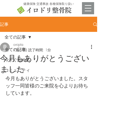
​健康保険 交通事故 各種保険取り扱い
記事
全ての記事
onipta
全ての記事
1月31日
読了時間: 1分
今月もありがとうござい
今すぐ始める
ました
コミュニティ
今月もありがとうございました。スタ
ッフ一同皆様のご来院を心よりお待ち
しています。