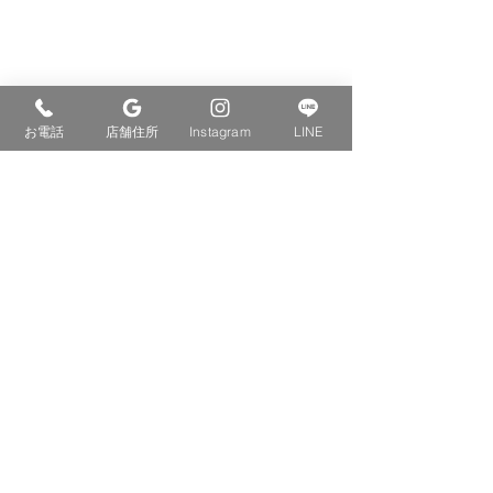
お電話
店舗住所
Instagram
LINE
コメント
交通事故治療
コメントを追加…
今月もありがと
ました