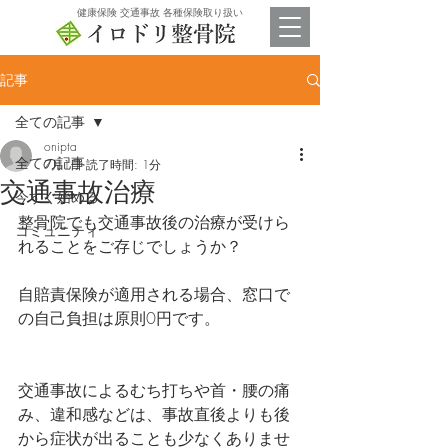
​健康保険 交通事故 各種保険取り扱い
記事
全ての記事
onipta
全ての記事
7月1日
読了時間: 1分
交通事故治療
今すぐ始める
整骨院でも交通事故後の治療が受けら
コミュニティ
れることをご存じでしょうか？
自賠責保険が適用される場合、窓口で
の自己負担は原則0円です。
交通事故によるむち打ちや首・腰の痛
み、違和感などは、事故直後よりも後
から症状が出ることも少なくありませ