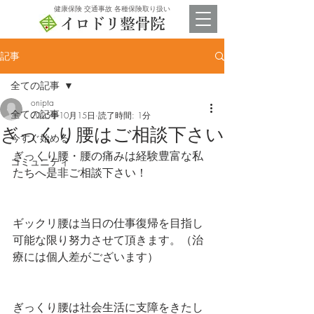
​健康保険 交通事故 各種保険取り扱い
記事
全ての記事
onipta
全ての記事
2025年10月15日
読了時間: 1分
ぎっくり腰はご相談下さい
今すぐ始める
ぎっくり腰・腰の痛みは経験豊富な私
コミュニティ
たちへ是非ご相談下さい！
ギックリ腰は当日の仕事復帰を目指し
可能な限り努力させて頂きます。（治
療には個人差がございます）
ぎっくり腰は社会生活に支障をきたし