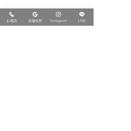
お電話
店舗住所
Instagram
LINE
コメント
スポーツ整体
交通事故治療
コメントを追加…
イロドリ整骨院